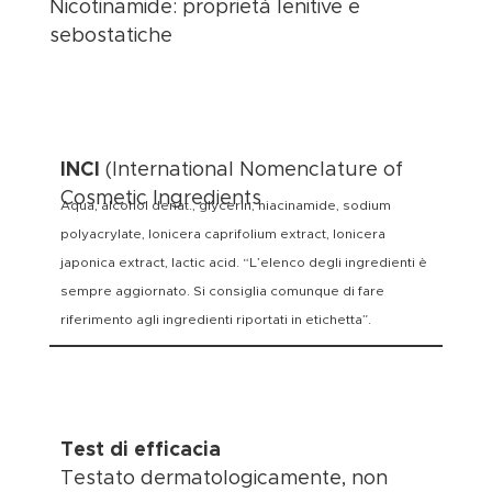
Nicotinamide: proprietà lenitive e
sebostatiche
INCI
(International Nomenclature of
Cosmetic Ingredients
Aqua, alcohol denat., glycerin, niacinamide, sodium
polyacrylate, lonicera caprifolium extract, lonicera
japonica extract, lactic acid. “L’elenco degli ingredienti è
sempre aggiornato. Si consiglia comunque di fare
riferimento agli ingredienti riportati in etichetta”.
Test di efficacia
Testato dermatologicamente, non