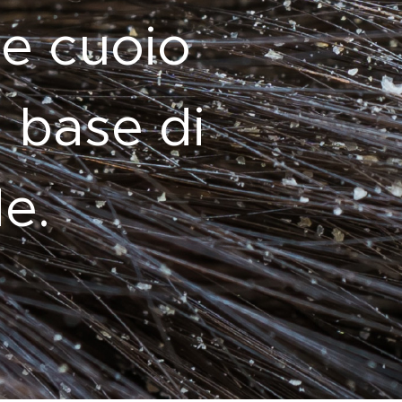
 e cuoio
a base di
e.