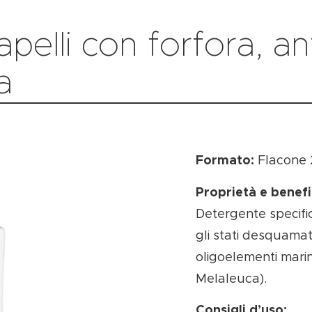
pelli con forfora, 
a
Formato:
Flacone 
Proprietà e benefi
Detergente specific
gli stati desquamat
oligoelementi marini
Melaleuca).
Consigli d’uso: