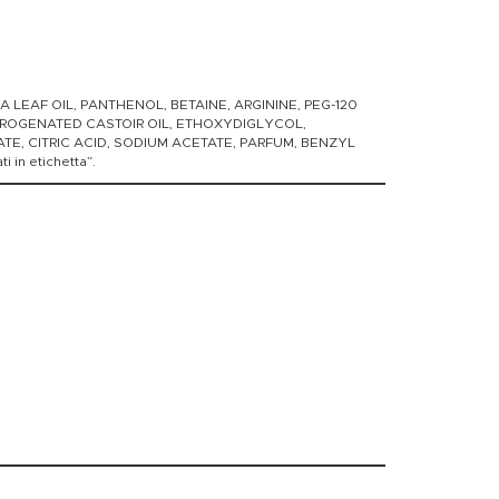
LEAF OIL, PANTHENOL, BETAINE, ARGININE, PEG-120
ROGENATED CASTOIR OIL, ETHOXYDIGLYCOL,
E, CITRIC ACID, SODIUM ACETATE, PARFUM, BENZYL
i in etichetta”.