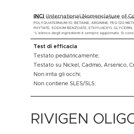
INCI
(International Nomenclature of C
AQUA, SODIUM LAUROYL METHYL ISETHIONATE, COCAMI
POLYQUATERNIUM-10, BETAINE, ARGININE, PEG-120 M
PHYTATE, SODIUM BENZOATE, ETHYLHEXYL GLYCERIN, B
“L’elenco degli ingredienti è sempre aggiornato. Si consigli
Test di efficacia
Testato pediatricamente;
Testato su Nickel, Cadmio, Arsenico, C
Non irrita gli occhi;
Non contiene SLES/SLS;
RIVIGEN OLI