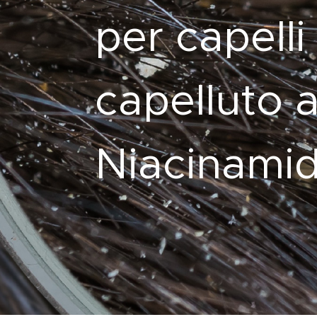
per capelli
capelluto 
Niacinamid