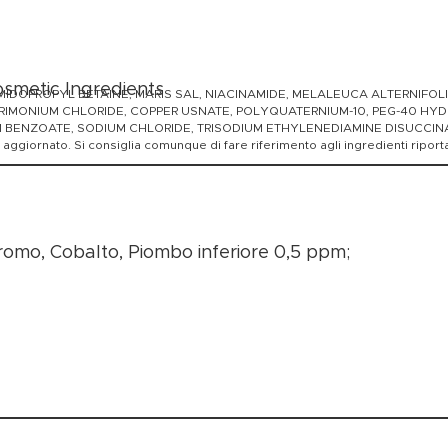
osmetic Ingredients
OPROPYL BETAINE, MARIS SAL, NIACINAMIDE, MELALEUCA ALTERNIFOLIA 
MONIUM CHLORIDE, COPPER USNATE, POLYQUATERNIUM-10, PEG-40 HYD
BENZOATE, SODIUM CHLORIDE, TRISODIUM ETHYLENEDIAMINE DISUCCINAT
giornato. Si consiglia comunque di fare riferimento agli ingredienti riportat
romo, Cobalto, Piombo inferiore 0,5 ppm;