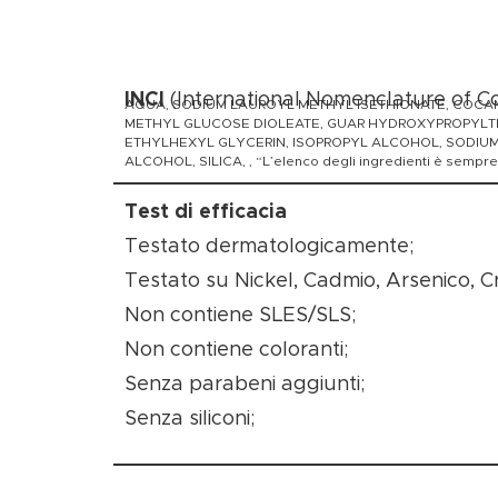
INCI
(International Nomenclature of C
AQUA, SODIUM LAUROYL METHYL ISETHIONATE, COCAMID
METHYL GLUCOSE DIOLEATE, GUAR HYDROXYPROPYLTRI
ETHYLHEXYL GLYCERIN, ISOPROPYL ALCOHOL, SODIUM 
ALCOHOL, SILICA, , “L’elenco degli ingredienti è sempre ag
Test di efficacia
Testato dermatologicamente;
Testato su Nickel, Cadmio, Arsenico, C
Non contiene SLES/SLS;
Non contiene coloranti;
Senza parabeni aggiunti;
Senza siliconi;