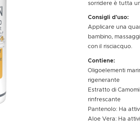
sorridere è tutta un
Consigli d’uso:
Applicare una quant
bambino, massaggi
con il risciacquo.
Contiene:
Oligoelementi marin
rigenerante
Estratto di Camomill
rinfrescante
Pantenolo: Ha attivi
Aloe Vera: Ha attivi